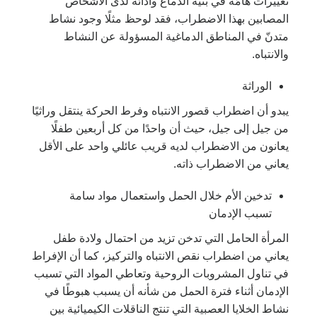
تغييرات هامّة في بنية الدماغ وأدائه لدى الأشخاص
المصابين بهذا الاضطراب، فقد لوحظ مثلًا وجود نشاط
متدنّ في المناطق الدماغية المسؤولة عن النشاط
والانتباه.
الوراثة
يبدو أن اضطراب قصور الانتباه وفرط الحركة ينتقل وراثيًا
من جيل إلى جيل، حيث أن واحدًا من كل أربعين طفلًا
يعانون من الاضطراب لديه قريب عائلي واحد على الأقل
يعاني من الاضطراب ذاته.
تدخين الأم خلال الحمل واستعمال مواد سامة
تسبب الإدمان
المرأة الحامل التي تدخن تزيد من احتمال ولادة طفل
يعاني من اضطراب نقص الانتباه والتركيز، كما أن الإفراط
في تناول المشروبات الروحية وتعاطي المواد التي تسبب
الإدمان أثناء فترة الحمل من شأنه أن يسبب هبوطًا في
نشاط الخلايا العصبية التي تنتج الناقلات الكيميائية بين