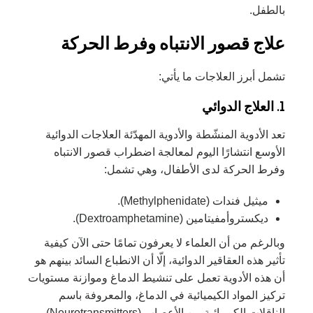
بالطفل.
علاج قصور الانتباه وفرط الحركة
تشمل أبرز العلاجات ما يأتي:
1. العلاج الدوائي
تعد الأدوية المنشّطة والأدوية المهدّئة العلاجات الدوائية
الأوسع انتشارًا اليوم لمعالجة اضطراب قصور الانتباه
وفرط الحركة لدى الأطفال، وهي تشمل:
ميثيل فندات (Methylphenidate).
ديكستروأمفيتامين (Dextroamphetamine).
وبالرغم من أن العلماء لا يعرفون تمامًا حتى الآن كيفية
تأثير هذه العقاقير الدوائية، إلّا أن الانطباع السائد بينهم هو
أن هذه الأدوية تعمل على تنشيط الدماغ وموازنة مستويات
تركيز المواد الكيميائية في الدماغ، والمعروفة باسم
الناقلات الكيميائية بين الأعصاب (Neurotransmitters).