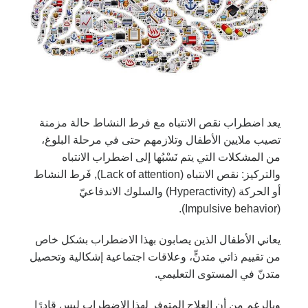
يعد اضطراب نقص الانتباه مع فرط النشاط حالة مزمنة
تصيب ملايين الأطفال وتلازمهم حتى في مرحلة البلوغ،
من المشكلات التي يتم نَسْبُها إلى اضطراب الانتباه
والتركيز: نقص الانتباه (Lack of attention), فَرط النشاط
أو الحركة (Hyperactivity) والسلوك الاندفاعيّ
(Impulsive behavior).
يعاني الأطفال الذين يصابون بهذا الاضطراب بشكل خاص
من تقييم ذاتي متدنٍّ، وعلاقات اجتماعية إشكالية وتحصيل
متدنّ في المستوى التعليمي.
وبالرغم من أن العلاج المتوفر لهذا الاضطراب ليس قادرًا