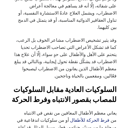
على شفائه، إلّا أنه قد يساهم في معالجة أعراض
الاضطراب، ويشمل العلاج عادةً الاستشارة النفسية، أو
تناول العقاقير الدوائية المناسبة، أو قد يتمثل في الدمج
بين كليهما.
وقد يثير تشخيص الاضطراب مشاعر الخوف بل الرعب،
كما قد تشكل الأعراض التي تصاحب الاضطراب تحديا
يتحتم على الأهل والأطفال على حدٍ سواء، إلّا أن علاج هذا
الاضطراب قد يشكّل نقطة تحول إيجابية، وبالتالي قد يبلغ
معظم الأطفال الذين يعانون من الاضطراب ليصبحوا
فعّالين، ومفعمين بالحياة وناجحين.
السلوكيات العادية مقابل السلوكيات
للمصاب بقصور الانتباه وفرط الحركة
يعاني معظم الأطفال المعافين من نقص في الانتباه
من
فرط الحركة للأطفال
أو من سلوكيات اندفاعية في
مرحلة ما من سنيّن حياتهم، فعلى سبيل المثال قد يُقلق