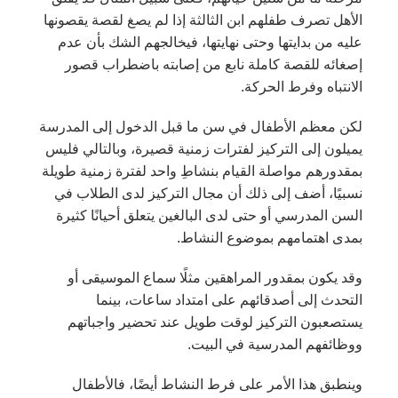
الأهل تصرف طفلهم ابن الثالثة إذا لم يصغ لقصة يقصونها
عليه من بدايتها وحتى نهايتها، فيخالجهم الشك بأن عدم
إصغائه للقصة كاملة نابع من إصابته باضطراب قصور
الانتباه وفرط الحركة.
لكن معظم الأطفال في سن ما قبل الدخول إلى المدرسة
يميلون إلى التركيز لفترات زمنية قصيرة، وبالتالي فليس
بمقدورهم مواصلة القيام بنشاطِ واحد لفترة زمنية طويلة
نسبيًا، أضف إلى ذلك أن مجال التركيز لدى الطلاب في
السن المدرسي أو حتى لدى البالغين يتعلق أحيانًا كثيرة
بمدى اهتمامهم بموضوع النشاط.
وقد يكون بمقدور المراهقين مثلًا سماع الموسيقى أو
التحدث إلى أصدقائهم على امتداد ساعات، بينما
يستصعبون التركيز لوقت طويل عند تحضير واجباتهم
ووظائفهم المدرسية في البيت.
وينطبق هذا الأمر على فرط النشاط أيضًا، فالأطفال